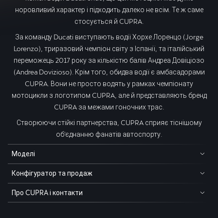
норовливий характер і підходить далеко не всім. Те ж саме
стосується й CUPRA.
За команду Ducati виступають водії Хорхе Лоренцо (Jorge
Lorenzo), триразовий чемпіон світу з Іспанії, та італійський
переможець 2017 року за кількістю балів Андреа Довіціозо
(Andrea Dovizioso). Крім того, обидва водії є амбасадорами
CUPRA. Вони не просто водять у рамках чемпіонату
мотоцикли з логотипом CUPRA, але й представляють бренд
CUPRA за межами гоночних трас.
Створюючи стійкі партнерства, CUPRA сприяє тіснішому
об'єднанню фанатів автоспорту.
Моделі
Конфігуратор та продаж
Про CUPRA і контакти