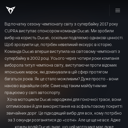
Від початку сезону чемпіонату світу з супербайку 2017 року
CUPRA виступає спонсором команди Ducati. Ми зробили
вибір на користь Ducati, оскільки поділяємо однакові цінності.
Щоб зрозуміти це, потрібен невеликий екскурс в історію.
Команда Ducati вперше виступила на світовому чемпіонаті з
супербайку в 2002 році. Усього через чотири роки компанія
виборола титул чемпіона світу, виступаючи проти відомих
японських марок, які домінували в цій сфері протягом
багатьох років. Як це стало можливим? Дуже просто - вони
наново віднайшли себе. Саме над таким майбутнім ми
працюємо у світі автоспорту.
Хоча мотоцикли Ducati народжені для гоночної траси, вони
оптимізовані й для використання на асфальтовому покритті
звичайних доріг. Це підходящий вибір для всіх, кому потрібно
за 3 секунди розганятися до «сотні». Але це ще не все. Адже
кожен водій Ducati знає, що цей мотоцикл має дуже