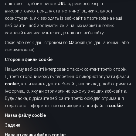
оцінкою. Подібним чином
URL
-адреси реферерів
використовуються для статистичної оцінки кількості
користувачів, які заходять із веб-сайтів партнерів на наші
веб-сайти, щоб зрозуміти, які з наших маркетингових
кампаній викликали інтерес до нашого веб-сайту.
Сесія або деякі дані строком до
10
років (всі дані анонімні або
анонімізовані).
Сторонні файли cookie
На цьому веб-сайті інтегровано також контент третіх сторін.
Ці треті сторони можуть теоретично використовувати файли
cookie
, коли ви відвідуєте веб-сайт, наприклад, щоб отримати
інформацію, яку ви отримали на одному з наших веб-сайтів.
Будь ласка, відвідайте веб-сайти третіх осіб для отримання
додаткової інформації про їх використання файлів
cookie
.
Назва файлу cookie
Задача
Налаштування файлів cookie