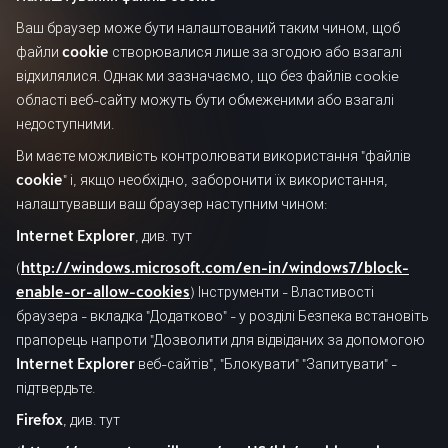
Ваш браузер може бути налаштований таким чином, щоб
файли
cookie
створювалися лише за згодою або взагалі
відхилялися. Однак ми зазначаємо, що без файлів cookie
області веб-сайту можуть бути обмеженими або взагалі
недоступними.
Ви маєте можливість контролювати використання "файлів
cookie
" і, якщо необхідно, заборонити їх використання,
налаштувавши ваш браузер наступним чином:
Internet Explorer
, див. тут
(
http://windows.microsoft.com/en-in/windows7/block-
enable-or-allow-cookies
) Інструменти - Властивості
браузера - вкладка "Додатково" - у розділі Безпека встановіть
прапорець напроти "Дозволити для відвіданих за допомогою
Internet Explorer
веб-сайтів", "Блокувати" "Запитувати" -
підтвердьте.
Firefox
, див. тут