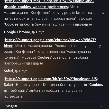
(
https://support.mozilla.org/en-US/kb/enable-and-
disable-cookies-website-preferences
) Меню -
Налаштування - Конфіденційність - у розділі Історія натисніть
на "Встановити налаштування користувача" - у розділі
"
Cookies
" виберіть бажані налаштування - підтвердьте.
Google Chrome
, див. тут
(
https://support.google.com/chrome/answer/95647?
hl=en
) Меню - Налаштування - Розширені налаштування - у
розділі Конфіденційність натисніть на "Налаштування
контенту" - у розділі "
Cookies
" встановіть потрібний
прапорець - підтвердьте
Safari
, див. тут
(
https://support.apple.com/kb/ph5042?locale=en_US
)
Safari
- Налаштування - Конфіденційність - у розділі "
Cookies
і
дані веб-сайту" здійсніть необхідні налаштування -
підтвердьте.
Моделі