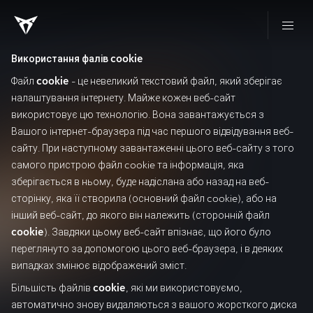
Використання фалів cookie
Файл
cookie
- це невеликий текстовий файл, який зберігає
налаштування інтернету. Майже кожен веб-сайт
використовує цю технологію. Вона завантажується з
Вашого інтернет-браузера під час першого відвідування веб-
сайту. При наступному завантаженні цього веб-сайту з того
самого пристрою файл cookie та інформація, яка
зберігається в ньому, буде надіслана або назад на веб-
сторінку, яка її створила (основний файл cookie), або на
інший веб-сайт, до якого він належить (сторонній файл
cookie
). Завдяки цьому веб-сайт впізнає, що його було
переглянуто за допомогою цього веб-браузера, і в деяких
випадках змінює відображений зміст.
Більшість файлів
cookie
, які ми використовуємо,
автоматично знову видаляються з вашого жорсткого диска