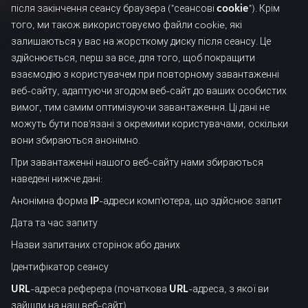
після закінчення сеансу браузера ("сеансові
cookie
"). Крім
того, ми також використовуємо файли cookie, які
залишаються у вас на жорсткому диску після сеансу. Це
здійснюється, перш за все, для того, щоб покращити
взаємодію з користувачем при повторному завантаженні
веб-сайту, адаптуючи згодом веб-сайт до ваших особистих
вимог, тим самим оптимізуючи завантаження. Ці дані не
можуть бути пов'язані з окремими користувачами, оскільки
вони збираються анонімно.
При завантаженні нашого веб-сайту нами збираються
наведені нижче дані:
Анонімна форма
IP
-адреси комп'ютера, що здійснює запит
Дата та час запиту
Назви запитаних сторінок або даних
Ідентифікатор сеансу
URL
-адреса реферера (початкова
URL
-адреса, з якої ви
зайшли на наш веб-сайт)