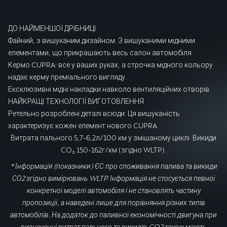
ДО НАЙМЕНШОЇ ДРІБНИЦІ
Файний, з вишуканим дизайном. З вишуканими мідними
елементами, що прикрашають весь салон автомобіля.
Кермо CUPRA: все у ваших руках, а строчка мідного кольору
надає керму преміального вигляду.
Ексклюзивні мідні накладки навколо вентиляційних отворів.
НАЙКРАЩІ ТЕХНОЛОГІЇ ВИГОТОВЛЕННЯ
Ретельно розроблені деталі всюди. Ця вишуканість
характеризує кожен елемент нового CUPRA.
Витрата пального 5,7-6,2л/100 км у змішаному циклі. Викиди
CO₂ 150-162г/км (згідно WLTP).
* Інформація (показники) ЄС про споживання палива та викиди
СО2 згідно вимірювань WLTP. Інформація не стосується певної
конкретної моделі автомобіля і не становлять частину
пропозиції, а наведені лише для порівняння різних типів
автомобілів. На додаток до паливної економічності двигуна при
визначенні витрат пального та викидів CO2 також мають