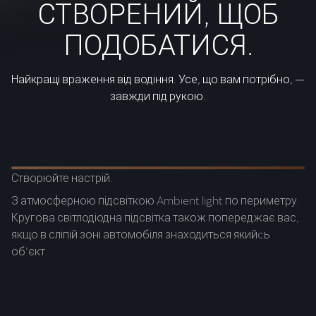
СТВОРЕНИЙ, ЩОБ
ПОДОБАТИСЯ.
Найкращі враження від водіння. Усе, що вам потрібно, —
завжди під рукою.
Створюйте настрій.
Ци
З атмосферною підсвіткою Ambient light по периметру.
Ус
Кругова світлодіодна підсвітка також попереджає вас,
в
якщо в сліпій зоні автомобіля знаходиться якийcь
об’єкт.