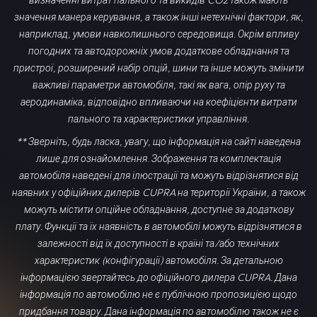
значення манера керування, а також інші нетехнічні фактори, як,
наприклад, умови навколишнього середовища. Окрім впливу
погодних та автодорожніх умов додаткове обладнання та
пристрої, розширений набір опцій, шини та інше можуть змінити
важливі параметри автомобіля, такі як вага, опір руху та
аеродинаміка, відповідно впливаючи на коефіцієнти витрати
пального та характеристики управління.
** Зверніть, будь ласка, увагу, що інформація на сайті наведена
лише для ознайомлення
.
Зображення та комплектація
автомобіля наведені для ілюстрації та можуть відрізнятися від
наявних у офіційних дилерів CUPRA на території України, а також
можуть містити опційне обладнання, доступне за додаткову
плату.
Функції та їх наявність в автомобілі можуть відрізнятися в
залежності від їх доступності в країні та/або технічних
характеристик (конфігурації) автомобіля. За детальною
інформацією звертайтесь до офіційного дилера CUPRA. Дана
інформація по автомобілю не є публічною пропозицією щодо
придбання товару. Дана інформація по автомобілю також не є