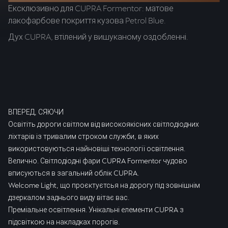
Ексклюзивно для CUPRA Formentor: матове
Ви
лакофарбове покриття кузова Petrol Blue.
Дв
Дух CUPRA, втілений у вишуканому оздобленні.
с
ВПЕРЕД, СЯЮЧИ
Освітіть дороги світлом від високоякісних світлодіодних
ліхтарів із тривалим строком служби, в яких
використовуються найновіші технології освітлення.
Велично. Світлодіодні фари CUPRA Formentor чудово
вписуються в загальний облік CUPRA.
Welcome Light, що проєктуєтсья на дорогу під зовнішнім
дзеркалом заднього виду вітає вас.
Преміальне освітлення. Унікальні елементи CUPRA з
підсвіткою на накладках порогів.