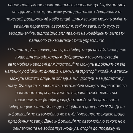
наприклад, умови навколишнього середовища. Окрім впливу
погодних та автодорожніх умов додаткове обладнання та
пристрої, розширений набір опцій, шини та інше можуть змінити
важливі параметри автомобіля, такі як вага, опір руху та
аеродинаміка, відповідно впливаючи на коефіцієнти витрати
пального та характеристики управління
** Зверніть, будь ласка, увагу, що інформація на сайті наведена
лише для ознайомлення
.
Зображення та комплектація
автомобіля наведені для ілюстрації та можуть відрізнятися від
наявних у офіційних дилерів CUPRA на території України, а також
можуть містити опційне обладнання, доступне за додаткову
плату.
Функції та їх наявність в автомобілі можуть відрізнятися в
залежності від їх доступності в країні та/або технічних
характеристик (конфігурації) автомобіля. За детальною
інформацією звертайтесь до офіційного дилера CUPRA. Дана
інформація по автомобілю не є публічною пропозицією щодо
придбання товару. Дана інформація по автомобілю також не є
рекламою та не зобовязує жодну зі сторін до продажу чи