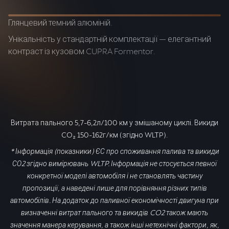
Глянцевий темний алюміній.
В
Унікальність у стандартній комплектації — елегантний
Но
контраст із кузовом CUPRA Formentor.
а
дз
Витрата пального 5,7-6,2л/100 км у змішаному циклі. Викиди
CO₂ 150-162г/км (згідно WLTP).
* Інформація (показники) ЄС про споживання палива та викиди
СО2 згідно вимірювань WLTP. Інформація не стосується певної
конкретної моделі автомобіля і не становлять частину
пропозиції, а наведені лише для порівняння різних типів
автомобілів. На додаток до паливної економічності двигуна при
визначенні витрат пального та викидів CO2 також мають
значення манера керування, а також інші нетехнічні фактори, як,